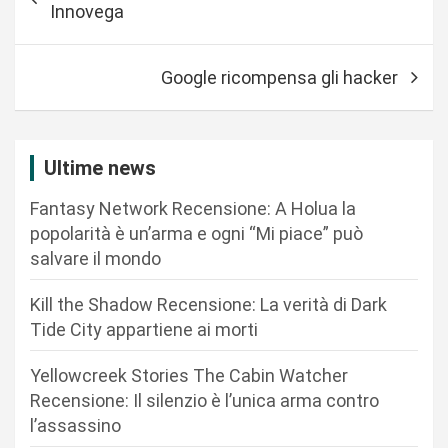
a
Innovega
v
i
Google ricompensa gli hacker
g
a
z
Ultime news
i
Fantasy Network Recensione: A Holua la
o
popolarità è un’arma e ogni “Mi piace” può
n
salvare il mondo
e
Kill the Shadow Recensione: La verità di Dark
a
Tide City appartiene ai morti
r
Yellowcreek Stories The Cabin Watcher
t
Recensione: Il silenzio è l’unica arma contro
i
l’assassino