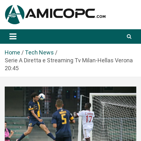
S
a
l
t
Novità Tecnologiche: Guide e News
Amicopc.com
a
a
l
Home
Tech News
c
Serie A Diretta e Streaming Tv Milan-Hellas Verona
o
20:45
n
t
e
n
u
t
o