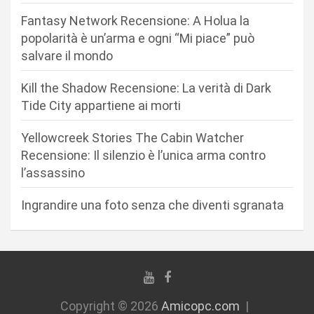
e
Fantasy Network Recensione: A Holua la
a
popolarità è un’arma e ogni “Mi piace” può
r
salvare il mondo
t
Kill the Shadow Recensione: La verità di Dark
i
Tide City appartiene ai morti
c
Yellowcreek Stories The Cabin Watcher
o
Recensione: Il silenzio è l’unica arma contro
l
l’assassino
i
Ingrandire una foto senza che diventi sgranata
Copyright © 2026
Amicopc.com