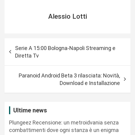
Alessio Lotti
N
Serie A 15:00 Bologna-Napoli Streaming e
a
Diretta Tv
v
i
Paranoid Android Beta 3 rilasciata: Novità,
g
Download e Installazione
a
z
i
Ultime news
o
Plungeez Recensione: un metroidvania senza
n
combattimenti dove ogni stanza è un enigma