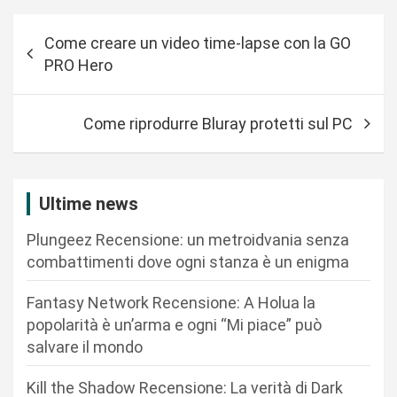
N
Come creare un video time-lapse con la GO
a
PRO Hero
v
i
Come riprodurre Bluray protetti sul PC
g
a
z
Ultime news
i
Plungeez Recensione: un metroidvania senza
o
combattimenti dove ogni stanza è un enigma
n
Fantasy Network Recensione: A Holua la
e
popolarità è un’arma e ogni “Mi piace” può
a
salvare il mondo
r
Kill the Shadow Recensione: La verità di Dark
t