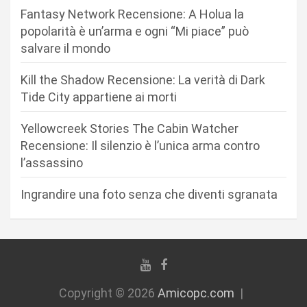
n
Fantasy Network Recensione: A Holua la
popolarità è un’arma e ogni “Mi piace” può
e
salvare il mondo
a
r
Kill the Shadow Recensione: La verità di Dark
Tide City appartiene ai morti
t
i
Yellowcreek Stories The Cabin Watcher
c
Recensione: Il silenzio è l’unica arma contro
l’assassino
o
l
Ingrandire una foto senza che diventi sgranata
i
Copyright © 2026
Amicopc.com