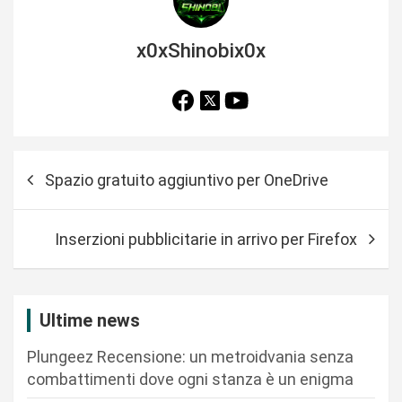
x0xShinobix0x
N
Spazio gratuito aggiuntivo per OneDrive
a
v
Inserzioni pubblicitarie in arrivo per Firefox
i
g
a
Ultime news
z
Plungeez Recensione: un metroidvania senza
i
combattimenti dove ogni stanza è un enigma
o