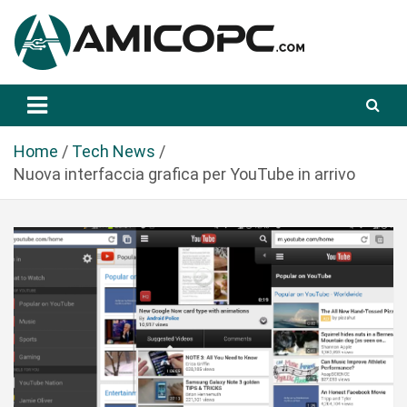
S
a
l
t
Novità Tecnologiche: Guide e News
Amicopc.com
a
a
l
Home
Tech News
c
Nuova interfaccia grafica per YouTube in arrivo
o
n
t
e
n
u
t
o