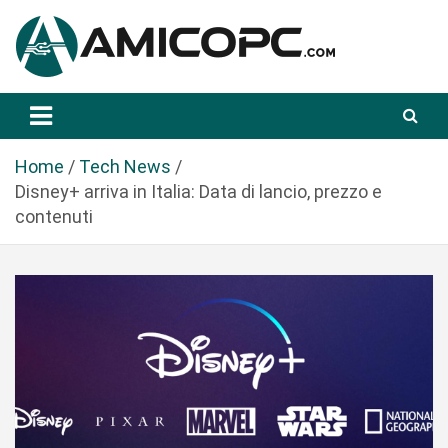
S
a
l
t
Novità Tecnologiche: Guide e News
Amicopc.com
a
a
l
Home
Tech News
c
Disney+ arriva in Italia: Data di lancio, prezzo e
o
contenuti
n
t
e
n
u
t
o