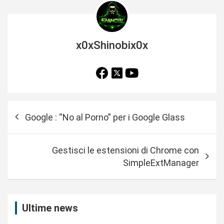
x0xShinobix0x
N
Google : “No al Porno” per i Google Glass
a
v
Gestisci le estensioni di Chrome con
i
SimpleExtManager
g
a
z
Ultime news
i