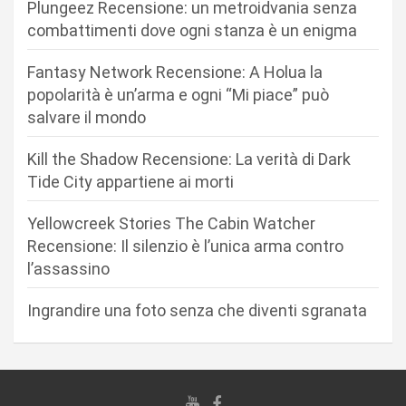
Plungeez Recensione: un metroidvania senza
o
combattimenti dove ogni stanza è un enigma
n
Fantasy Network Recensione: A Holua la
e
popolarità è un’arma e ogni “Mi piace” può
a
salvare il mondo
r
Kill the Shadow Recensione: La verità di Dark
t
Tide City appartiene ai morti
i
c
Yellowcreek Stories The Cabin Watcher
Recensione: Il silenzio è l’unica arma contro
o
l’assassino
l
i
Ingrandire una foto senza che diventi sgranata