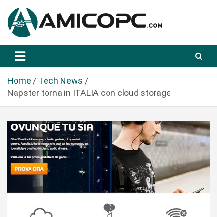
S
a
l
t
Novità Tecnologiche: Guide e News
Amicopc.com
a
a
l
Home
Tech News
c
Napster torna in ITALIA con cloud storage
o
n
t
e
n
u
t
o