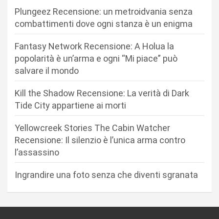
i
Plungeez Recensione: un metroidvania senza
o
combattimenti dove ogni stanza è un enigma
n
Fantasy Network Recensione: A Holua la
e
popolarità è un’arma e ogni “Mi piace” può
a
salvare il mondo
r
Kill the Shadow Recensione: La verità di Dark
t
Tide City appartiene ai morti
i
c
Yellowcreek Stories The Cabin Watcher
Recensione: Il silenzio è l’unica arma contro
o
l’assassino
l
i
Ingrandire una foto senza che diventi sgranata