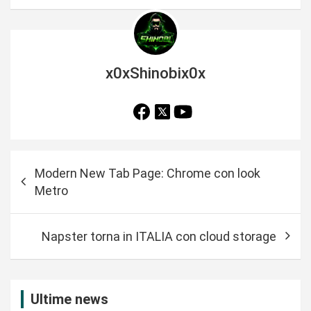
x0xShinobix0x
N
Modern New Tab Page: Chrome con look
a
Metro
v
i
Napster torna in ITALIA con cloud storage
g
a
z
Ultime news