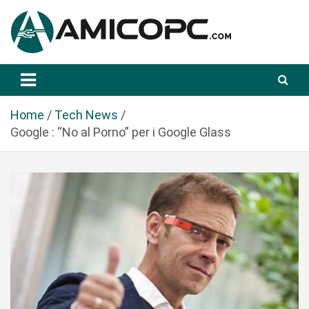
S
a
l
t
Novità Tecnologiche: Guide e News
Amicopc.com
a
a
l
Home
Tech News
c
Google : “No al Porno” per i Google Glass
o
n
t
e
n
u
t
o