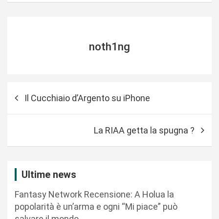
noth1ng
N
Il Cucchiaio d’Argento su iPhone
a
v
La RIAA getta la spugna ?
i
g
a
Ultime news
z
Fantasy Network Recensione: A Holua la
i
popolarità è un’arma e ogni “Mi piace” può
o
salvare il mondo