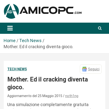
S
a
l
t
Novità Tecnologiche: Guide e News
Amicopc.com
a
a
l
Home
Tech News
c
Mother. Ed il cracking diventa gioco.
o
n
t
TECH NEWS
Seguici
e
n
Mother. Ed il cracking diventa
u
gioco.
t
o
Aggiornamento del 25 Maggio 2015
noth1ng
Una simulazione completamente gratuita