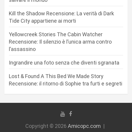
n
Kill the Shadow Recensione: La verità di Dark
e
Tide City appartiene ai morti
a
r
Yellowcreek Stories The Cabin Watcher
Recensione: Il silenzio è l’unica arma contro
t
l’assassino
i
c
Ingrandire una foto senza che diventi sgranata
o
Lost & Found A This Bed We Made Story
l
Recensione: il ritorno di Sophie tra furti e segreti
i
Copyright © 2026
Amicopc.com