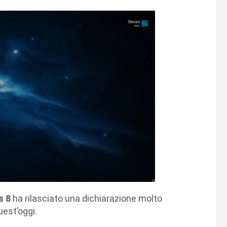
s 8
ha rilasciato una dichiarazione molto
est’oggi.