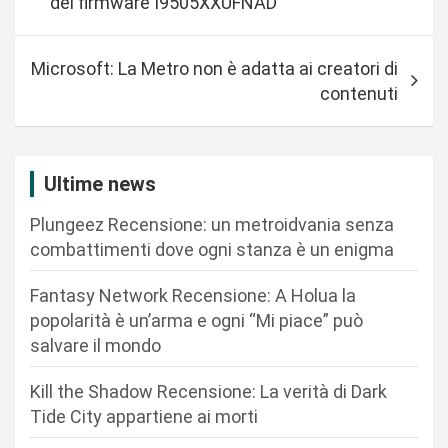
del firmware I9505XXUFNAD
v
i
Microsoft: La Metro non è adatta ai creatori di
g
contenuti
a
z
i
Ultime news
o
Plungeez Recensione: un metroidvania senza
n
combattimenti dove ogni stanza è un enigma
e
Fantasy Network Recensione: A Holua la
a
popolarità è un’arma e ogni “Mi piace” può
r
salvare il mondo
t
Kill the Shadow Recensione: La verità di Dark
i
Tide City appartiene ai morti
c