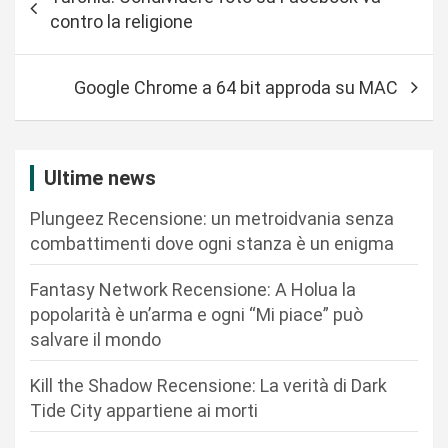
a
contro la religione
v
i
Google Chrome a 64 bit approda su MAC
g
a
z
Ultime news
i
Plungeez Recensione: un metroidvania senza
o
combattimenti dove ogni stanza è un enigma
n
Fantasy Network Recensione: A Holua la
e
popolarità è un’arma e ogni “Mi piace” può
a
salvare il mondo
r
Kill the Shadow Recensione: La verità di Dark
t
Tide City appartiene ai morti
i