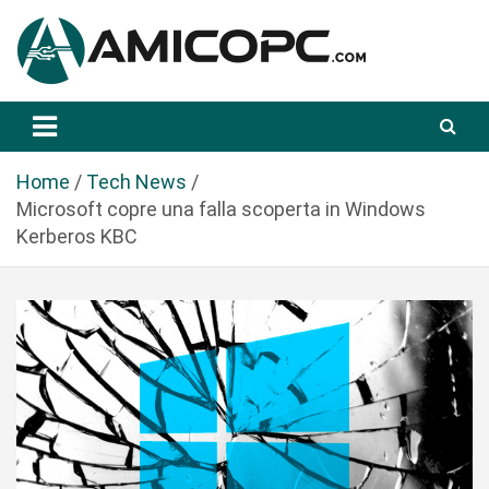
S
a
l
t
Novità Tecnologiche: Guide e News
Amicopc.com
a
a
l
Home
Tech News
c
Microsoft copre una falla scoperta in Windows
o
Kerberos KBC
n
t
e
n
u
t
o