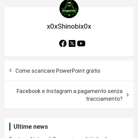
x0xShinobix0x
N
Come scaricare PowerPoint gratis
a
v
Facebook e Instagram a pagamento senza
i
tracciamento?
g
a
z
Ultime news
i