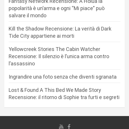
Fantasy Network Recensione: A Holua la
o
popolarità è un’arma e ogni “Mi piace” può
n
salvare il mondo
e
Kill the Shadow Recensione: La verità di Dark
a
Tide City appartiene ai morti
r
Yellowcreek Stories The Cabin Watcher
t
Recensione: Il silenzio è l’unica arma contro
i
l’assassino
c
Ingrandire una foto senza che diventi sgranata
o
l
Lost & Found A This Bed We Made Story
i
Recensione: il ritorno di Sophie tra furti e segreti