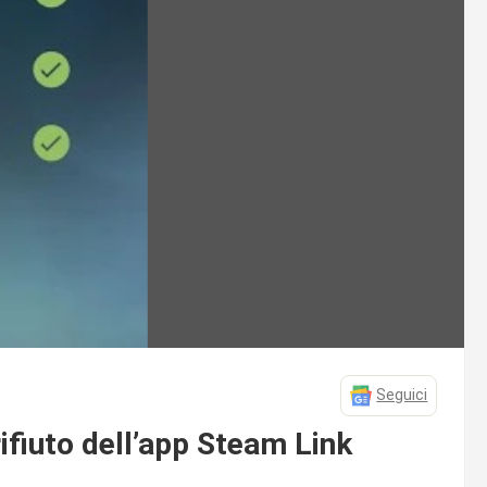
Seguici
rifiuto dell’app Steam Link