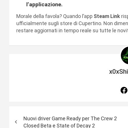
l’applicazione.
Morale della favola? Quando l’app
Steam Link
ris
ufficialmente sugli store di Cupertino. Non diment
restare aggiornati in tempo reale su tutte le nov
x0xSh
N
Nuovi driver Game Ready per The Crew 2
a
Closed Beta e State of Decay 2