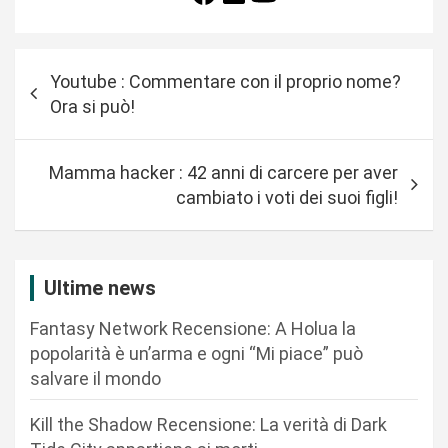
N
Youtube : Commentare con il proprio nome?
a
Ora si può!
v
i
Mamma hacker : 42 anni di carcere per aver
g
cambiato i voti dei suoi figli!
a
z
i
Ultime news
o
Fantasy Network Recensione: A Holua la
n
popolarità è un’arma e ogni “Mi piace” può
salvare il mondo
e
a
Kill the Shadow Recensione: La verità di Dark