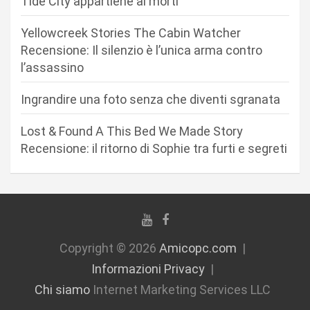
r
Tide City appartiene ai morti
t
Yellowcreek Stories The Cabin Watcher
i
Recensione: Il silenzio è l’unica arma contro
c
l’assassino
o
Ingrandire una foto senza che diventi sgranata
l
i
Lost & Found A This Bed We Made Story
Recensione: il ritorno di Sophie tra furti e segreti
Copyright © 2026
Amicopc.com
Informazioni Privacy
Chi siamo
Internet Marketing Services LLC