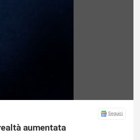
Seguici
 realtà aumentata