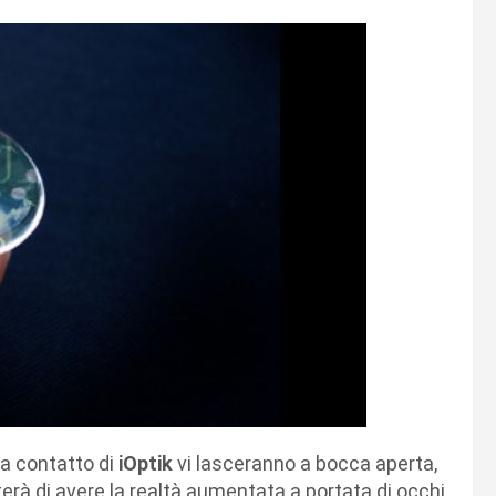
i a contatto di
iOptik
vi lasceranno a bocca aperta,
erà di avere la realtà aumentata a portata di occhi