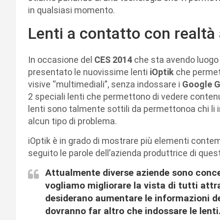
in qualsiasi momento.
Lenti a contatto con realt
In occasione del
CES 2014
che sta avendo luogo i
presentato le nuovissime lenti
iOptik
che permett
visive “multimediali”, senza indossare i
Google G
2 speciali lenti che permettono di vedere contenuti
lenti sono talmente sottili da permettonoa chi li
alcun tipo di problema.
iOptik è in grado di mostrare più elementi conte
seguito le parole dell’azienda produttrice di ques
Attualmente diverse aziende sono concen
vogliamo migliorare la vista di tutti att
desiderano aumentare le informazioni del
dovranno far altro che indossare le lenti