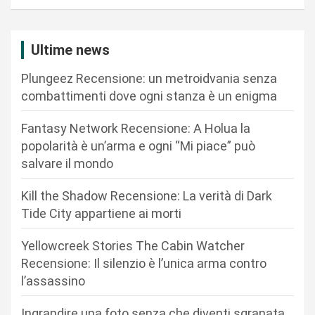
g
a
z
Ultime news
i
Plungeez Recensione: un metroidvania senza
o
combattimenti dove ogni stanza è un enigma
n
Fantasy Network Recensione: A Holua la
e
popolarità è un’arma e ogni “Mi piace” può
a
salvare il mondo
r
Kill the Shadow Recensione: La verità di Dark
t
Tide City appartiene ai morti
i
c
Yellowcreek Stories The Cabin Watcher
Recensione: Il silenzio è l’unica arma contro
o
l’assassino
l
Ingrandire una foto senza che diventi sgranata