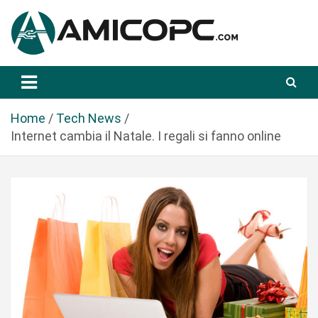
S
a
l
t
Novità Tecnologiche: Guide e News
Amicopc.com
a
a
l
Home
Tech News
c
Internet cambia il Natale. I regali si fanno online
o
n
t
e
n
u
t
o