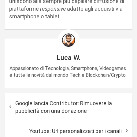
uniscono alla sempre più capillare diffusione di
piattaforme
responsive
adatte agli acquisti via
smartphone o tablet.
Luca W.
Appassionato di Tecnologia, Smartphone, Videogames
e tutte le novità dal mondo Tech e Blockchain/Crypto.
N
Google lancia Contributor: Rimuovere la
a
pubblicità con una donazione
v
i
Youtube: Url personalizzati per i canali