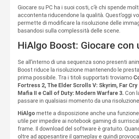
Giocare su PC ha i suoi costi, c’è chi spende molto
accontenta riducendone la qualità. Quest’oggi vo
permette di modificare la risoluzione delle immag
basandosi sulla complessità delle scene.
HiAlgo Boost: Giocare con 
Se all’interno di una sequenza sono presenti ani
Boost riduce la risoluzione mantenendo le prestazi
prima possibile. Tra i titoli supportati troviamo
Co
Fortress 2, The Elder Scrolls V: Skyrim, Far Cr
Mafia II e Call of Duty: Modern Warfare 3.
Con la
passare in qualsiasi momento da una risoluzione a
HiAlgo
mette a disposizione anche una funzion
utile per impedire ai notebook gaming di surriscal
frame. Il download del software è gratuito. Quando
oltre ad appesantire il gameplay e quindi provoca