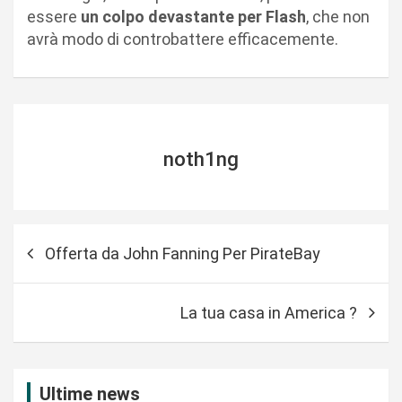
essere
un colpo devastante per Flash
, che non
avrà modo di controbattere efficacemente.
noth1ng
N
Offerta da John Fanning Per PirateBay
a
v
La tua casa in America ?
i
g
a
Ultime news