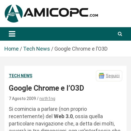
S
a
l
t
Novità Tecnologiche: Guide e News
Amicopc.com
a
a
l
Home
Tech News
Google Chrome e l’O3D
c
o
n
TECH NEWS
Seguici
t
e
Google Chrome e l’O3D
n
u
7 Agosto 2009
noth1ng
t
Si comincia a parlare (non proprio
o
recentemente) del
Web 3.0
, ossia quella
particolare navigazione che, a detta dei molti,
avverrà in tre dimensioni, con un’interfaccia che