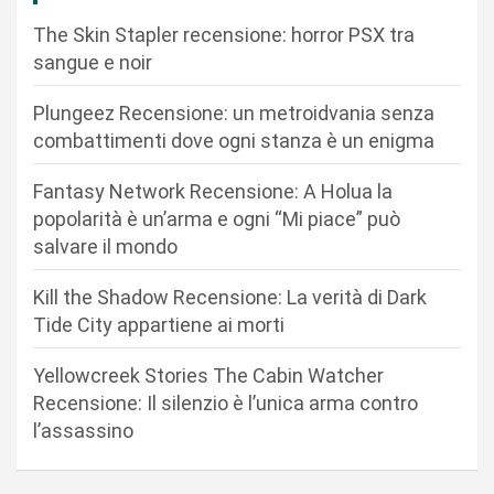
z
The Skin Stapler recensione: horror PSX tra
i
sangue e noir
o
n
Plungeez Recensione: un metroidvania senza
combattimenti dove ogni stanza è un enigma
e
a
Fantasy Network Recensione: A Holua la
r
popolarità è un’arma e ogni “Mi piace” può
salvare il mondo
t
i
Kill the Shadow Recensione: La verità di Dark
c
Tide City appartiene ai morti
o
Yellowcreek Stories The Cabin Watcher
l
Recensione: Il silenzio è l’unica arma contro
i
l’assassino