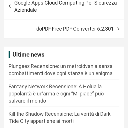
Google Apps Cloud Computing Per Sicurezza
a
Aziendale
v
i
doPDF Free PDF Converter 6.2.301
g
a
z
Ultime news
i
Plungeez Recensione: un metroidvania senza
o
combattimenti dove ogni stanza è un enigma
n
Fantasy Network Recensione: A Holua la
e
popolarità è un’arma e ogni “Mi piace” può
a
salvare il mondo
r
Kill the Shadow Recensione: La verità di Dark
t
Tide City appartiene ai morti
i