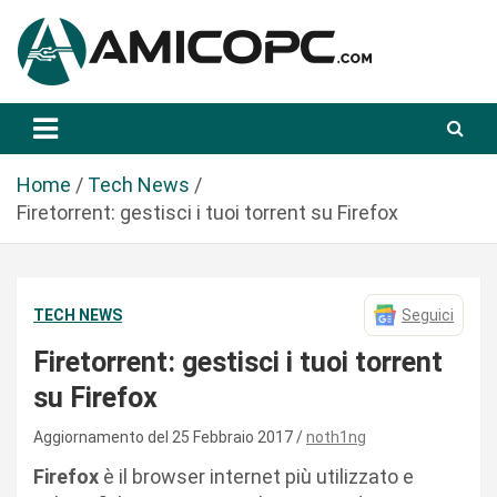
S
a
l
t
Novità Tecnologiche: Guide e News
Amicopc.com
a
a
l
Home
Tech News
c
Firetorrent: gestisci i tuoi torrent su Firefox
o
n
t
TECH NEWS
Seguici
e
n
Firetorrent: gestisci i tuoi torrent
u
su Firefox
t
o
Aggiornamento del 25 Febbraio 2017
noth1ng
Firefox
è il browser internet più utilizzato e