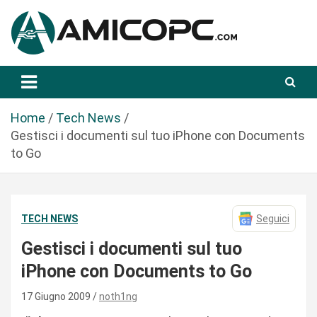
S
a
l
t
Novità Tecnologiche: Guide e News
Amicopc.com
a
a
l
Home
Tech News
c
Gestisci i documenti sul tuo iPhone con Documents
o
to Go
n
t
e
TECH NEWS
Seguici
n
u
Gestisci i documenti sul tuo
t
iPhone con Documents to Go
o
17 Giugno 2009
noth1ng