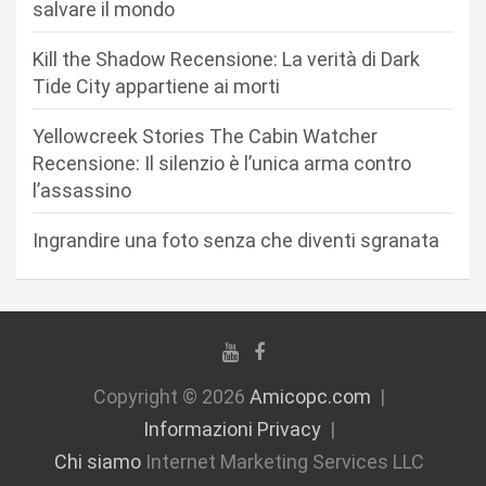
salvare il mondo
a
r
Kill the Shadow Recensione: La verità di Dark
Tide City appartiene ai morti
t
i
Yellowcreek Stories The Cabin Watcher
c
Recensione: Il silenzio è l’unica arma contro
l’assassino
o
l
Ingrandire una foto senza che diventi sgranata
i
Copyright © 2026
Amicopc.com
Informazioni Privacy
Chi siamo
Internet Marketing Services LLC