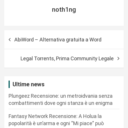
noth1ng
N
AbiWord – Alternativa gratuita a Word
a
v
Legal Torrents, Prima Community Legale
i
g
a
Ultime news
z
Plungeez Recensione: un metroidvania senza
i
combattimenti dove ogni stanza è un enigma
o
n
Fantasy Network Recensione: A Holua la
popolarità è un’arma e ogni “Mi piace” può
e