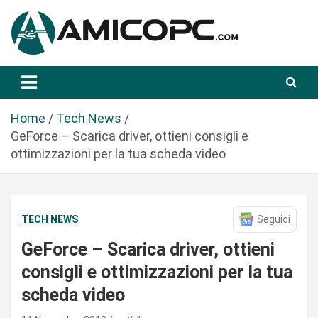
S
a
l
t
Novità Tecnologiche: Guide e News
Amicopc.com
a
a
l
Home
Tech News
c
GeForce – Scarica driver, ottieni consigli e
o
ottimizzazioni per la tua scheda video
n
t
e
TECH NEWS
Seguici
n
u
GeForce – Scarica driver, ottieni
t
consigli e ottimizzazioni per la tua
o
scheda video