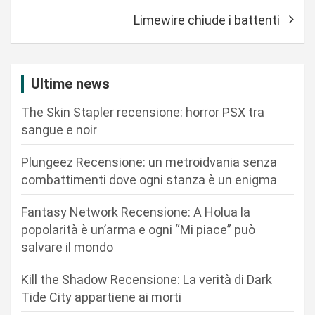
v
Limewire chiude i battenti
i
g
a
Ultime news
z
The Skin Stapler recensione: horror PSX tra
i
sangue e noir
o
n
Plungeez Recensione: un metroidvania senza
combattimenti dove ogni stanza è un enigma
e
a
Fantasy Network Recensione: A Holua la
r
popolarità è un’arma e ogni “Mi piace” può
salvare il mondo
t
i
Kill the Shadow Recensione: La verità di Dark
c
Tide City appartiene ai morti