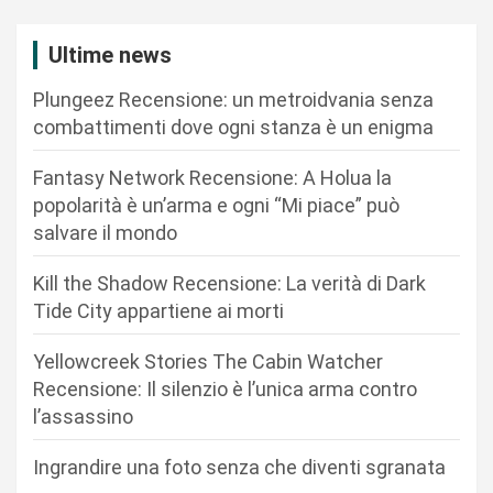
z
i
Ultime news
o
Plungeez Recensione: un metroidvania senza
n
combattimenti dove ogni stanza è un enigma
e
Fantasy Network Recensione: A Holua la
a
popolarità è un’arma e ogni “Mi piace” può
r
salvare il mondo
t
Kill the Shadow Recensione: La verità di Dark
i
Tide City appartiene ai morti
c
Yellowcreek Stories The Cabin Watcher
o
Recensione: Il silenzio è l’unica arma contro
l
l’assassino
i
Ingrandire una foto senza che diventi sgranata