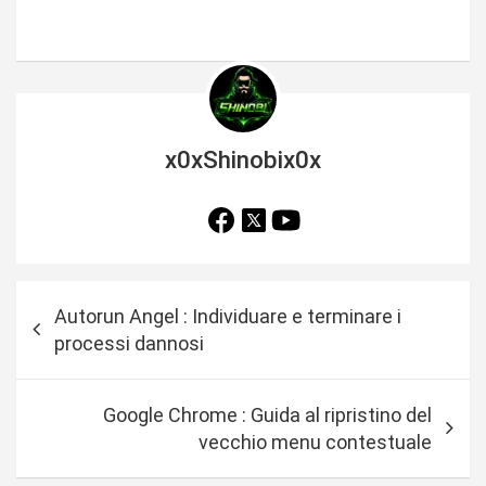
x0xShinobix0x
N
Autorun Angel : Individuare e terminare i
a
processi dannosi
v
i
Google Chrome : Guida al ripristino del
g
vecchio menu contestuale
a