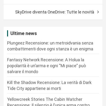
v
SkyDrive diventa OneDrive: Tutte le novità
i
g
a
Ultime news
z
Plungeez Recensione: un metroidvania senza
i
combattimenti dove ogni stanza è un enigma
o
n
Fantasy Network Recensione: A Holua la
popolarità è un’arma e ogni “Mi piace” può
e
salvare il mondo
a
r
Kill the Shadow Recensione: La verità di Dark
Tide City appartiene ai morti
t
i
Yellowcreek Stories The Cabin Watcher
c
Recensione: Il silenzio è l’unica arma contro