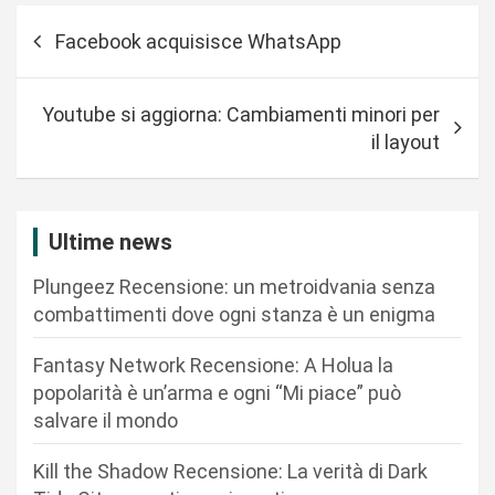
N
Facebook acquisisce WhatsApp
a
v
Youtube si aggiorna: Cambiamenti minori per
i
il layout
g
a
z
Ultime news
i
Plungeez Recensione: un metroidvania senza
o
combattimenti dove ogni stanza è un enigma
n
Fantasy Network Recensione: A Holua la
e
popolarità è un’arma e ogni “Mi piace” può
a
salvare il mondo
r
Kill the Shadow Recensione: La verità di Dark
t