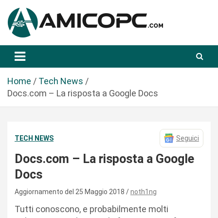
S
a
l
t
Novità Tecnologiche: Guide e News
Amicopc.com
a
a
l
Home
Tech News
c
Docs.com – La risposta a Google Docs
o
n
t
TECH NEWS
Seguici
e
n
Docs.com – La risposta a Google
u
Docs
t
o
Aggiornamento del 25 Maggio 2018
noth1ng
Tutti conoscono, e probabilmente molti