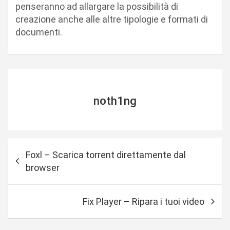
penseranno ad allargare la possibilità di
creazione anche alle altre tipologie e formati di
documenti.
noth1ng
N
Foxl – Scarica torrent direttamente dal
a
browser
v
i
Fix Player – Ripara i tuoi video
g
a