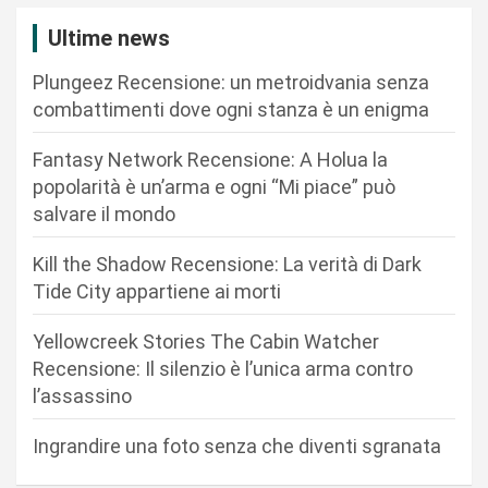
z
Ultime news
i
Plungeez Recensione: un metroidvania senza
o
combattimenti dove ogni stanza è un enigma
n
Fantasy Network Recensione: A Holua la
e
popolarità è un’arma e ogni “Mi piace” può
a
salvare il mondo
r
Kill the Shadow Recensione: La verità di Dark
t
Tide City appartiene ai morti
i
c
Yellowcreek Stories The Cabin Watcher
Recensione: Il silenzio è l’unica arma contro
o
l’assassino
l
i
Ingrandire una foto senza che diventi sgranata