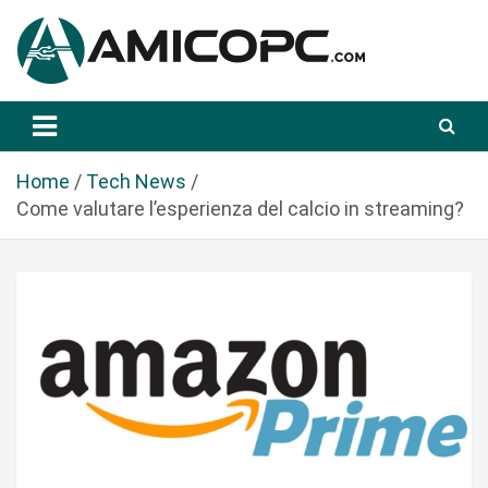
S
a
l
t
Novità Tecnologiche: Guide e News
Amicopc.com
a
a
l
Home
Tech News
c
Come valutare l’esperienza del calcio in streaming?
o
n
t
e
n
u
t
o