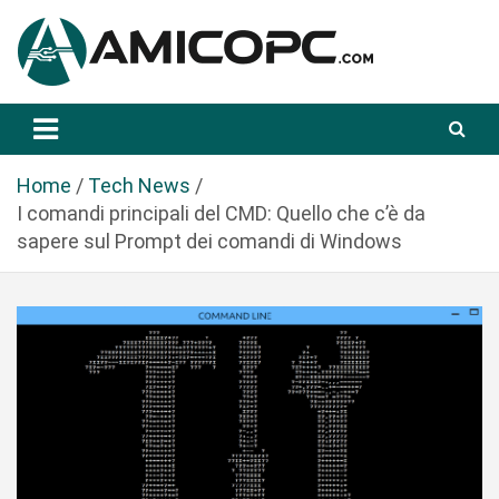
S
a
l
t
Novità Tecnologiche: Guide e News
Amicopc.com
a
a
l
Home
Tech News
c
I comandi principali del CMD: Quello che c’è da
o
sapere sul Prompt dei comandi di Windows
n
t
e
n
u
t
o