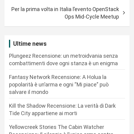
i
Per la prima volta in Italia l’evento OpenStack
g
Ops Mid-Cycle Meetup
a
z
i
Ultime news
o
Plungeez Recensione: un metroidvania senza
n
combattimenti dove ogni stanza è un enigma
e
Fantasy Network Recensione: A Holua la
a
popolarità è un’arma e ogni “Mi piace” può
r
salvare il mondo
t
Kill the Shadow Recensione: La verità di Dark
i
Tide City appartiene ai morti
c
Yellowcreek Stories The Cabin Watcher
o