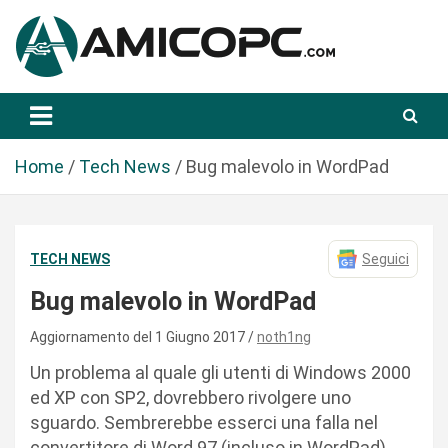
S
a
l
t
Novità Tecnologiche: Guide e News
Amicopc.com
a
a
l
Home
Tech News
Bug malevolo in WordPad
c
o
n
TECH NEWS
Seguici
t
e
Bug malevolo in WordPad
n
u
Aggiornamento del 1 Giugno 2017
noth1ng
t
Un problema al quale gli utenti di Windows 2000
o
ed XP con SP2, dovrebbero rivolgere uno
sguardo. Sembrerebbe esserci una falla nel
convertitore di Word 97 (incluso in WordPad).