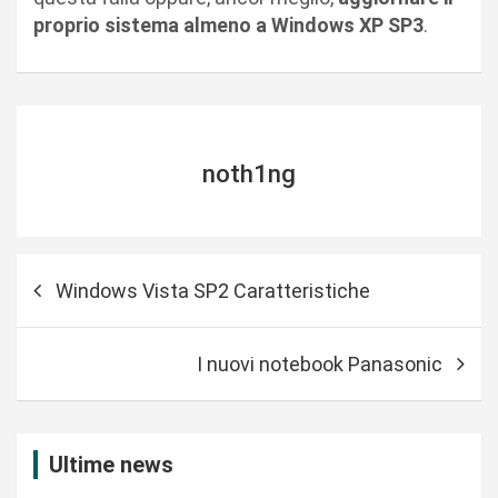
proprio sistema almeno a Windows XP SP3
.
noth1ng
N
Windows Vista SP2 Caratteristiche
a
v
I nuovi notebook Panasonic
i
g
a
Ultime news
z