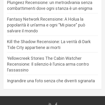
Plungeez Recensione: un metroidvania senza
i
combattimenti dove ogni stanza è un enigma
o
n
Fantasy Network Recensione: A Holua la
popolarità è un’arma e ogni “Mi piace” può
e
salvare il mondo
a
r
Kill the Shadow Recensione: La verità di Dark
Tide City appartiene ai morti
t
i
Yellowcreek Stories The Cabin Watcher
c
Recensione: Il silenzio è l’unica arma contro
l’assassino
o
l
Ingrandire una foto senza che diventi sgranata
i