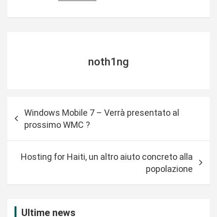
noth1ng
N
Windows Mobile 7 – Verrà presentato al
a
prossimo WMC ?
v
i
Hosting for Haiti, un altro aiuto concreto alla
g
popolazione
a
z
i
Ultime news