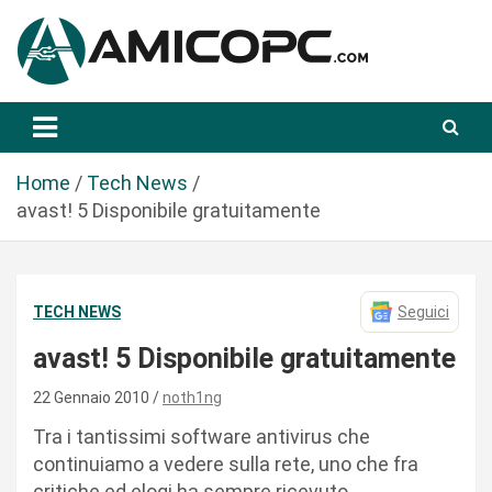
S
a
l
t
Novità Tecnologiche: Guide e News
Amicopc.com
a
a
l
Home
Tech News
c
avast! 5 Disponibile gratuitamente
o
n
t
TECH NEWS
Seguici
e
n
avast! 5 Disponibile gratuitamente
u
t
22 Gennaio 2010
noth1ng
o
Tra i tantissimi software antivirus che
continuiamo a vedere sulla rete, uno che fra
critiche ed elogi ha sempre ricevuto