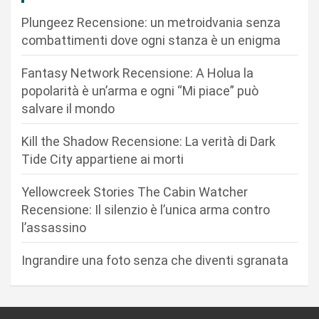
o
Plungeez Recensione: un metroidvania senza
n
combattimenti dove ogni stanza è un enigma
e
Fantasy Network Recensione: A Holua la
a
popolarità è un’arma e ogni “Mi piace” può
r
salvare il mondo
t
Kill the Shadow Recensione: La verità di Dark
i
Tide City appartiene ai morti
c
Yellowcreek Stories The Cabin Watcher
o
Recensione: Il silenzio è l’unica arma contro
l
l’assassino
i
Ingrandire una foto senza che diventi sgranata