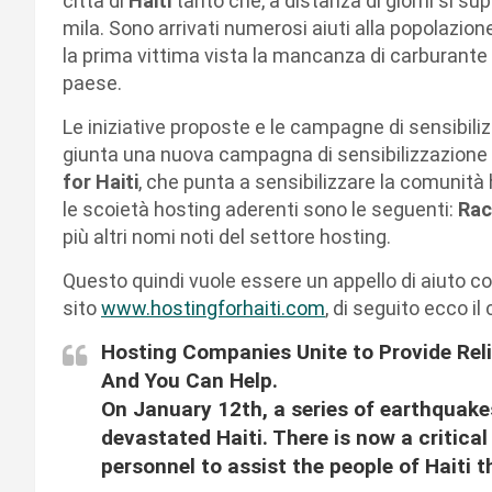
città di
Haiti
tanto che, a distanza di giorni si s
mila. Sono arrivati numerosi aiuti alla popolazione,
la prima vittima vista la mancanza di carburante 
paese.
Le iniziative proposte e le campagne di sensibili
giunta una nuova campagna di sensibilizzazione
for Haiti
, che punta a sensibilizzare la comunit
le scoietà hosting aderenti sono le seguenti:
Rac
più altri nomi noti del settore hosting.
Questo quindi vuole essere un appello di aiuto co
sito
www.hostingforhaiti.com
, di seguito ecco i
Hosting Companies Unite to Provide Relie
And You Can Help.
On January 12th, a series of earthquake
devastated Haiti. There is now a critica
personnel to assist the people of Haiti t