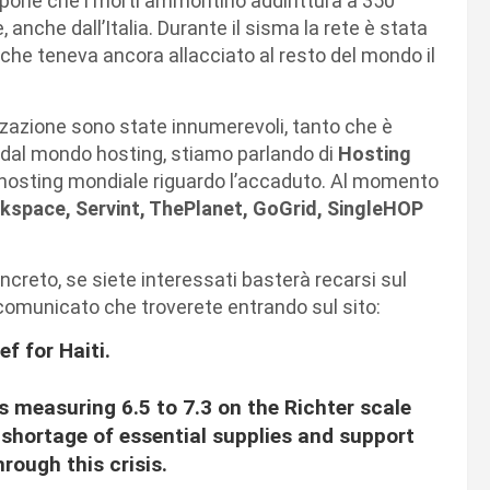
uppone che i morti ammontino addirittura a 350
 anche dall’Italia. Durante il sisma la rete è stata
che teneva ancora allacciato al resto del mondo il
zzazione sono state innumerevoli, tanto che è
 dal mondo hosting, stiamo parlando di
Hosting
à hosting mondiale riguardo l’accaduto. Al momento
kspace, Servint, ThePlanet, GoGrid, SingleHOP
ncreto, se siete interessati basterà recarsi sul
l comunicato che troverete entrando sul sito:
f for Haiti.
s measuring 6.5 to 7.3 on the Richter scale
l shortage of essential supplies and support
hrough this crisis.