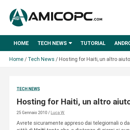
S
a
l
t
Novità Tecnologiche: Guide e News
Amicopc.com
a
a
HOME
TECH NEWS
TUTORIAL
ANDR
l
c
Home
Tech News
Hosting for Haiti, un altro aiu
o
n
t
e
TECH NEWS
n
u
Hosting for Haiti, un altro aiu
t
o
25 Gennaio 2010
Luca W.
Avrete sicuramente appreso dai telegiornali o dal