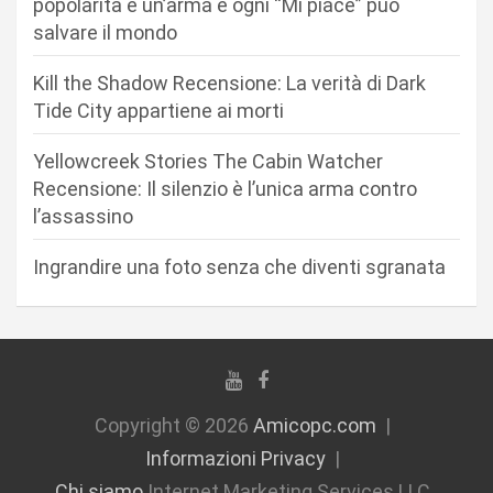
popolarità è un’arma e ogni “Mi piace” può
e
salvare il mondo
a
r
Kill the Shadow Recensione: La verità di Dark
Tide City appartiene ai morti
t
i
Yellowcreek Stories The Cabin Watcher
c
Recensione: Il silenzio è l’unica arma contro
l’assassino
o
l
Ingrandire una foto senza che diventi sgranata
i
Copyright © 2026
Amicopc.com
Informazioni Privacy
Chi siamo
Internet Marketing Services LLC