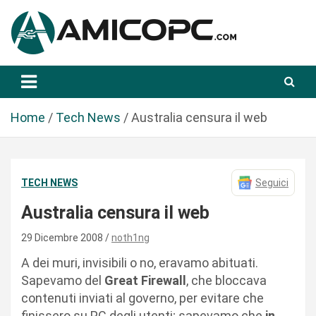
S
a
l
t
Novità Tecnologiche: Guide e News
Amicopc.com
a
a
l
Home
Tech News
Australia censura il web
c
o
n
TECH NEWS
Seguici
t
e
Australia censura il web
n
u
29 Dicembre 2008
noth1ng
t
A dei muri, invisibili o no, eravamo abituati.
o
Sapevamo del
Great Firewall
, che bloccava
contenuti inviati al governo, per evitare che
finissero su PC degli utenti; sapevamo che
in