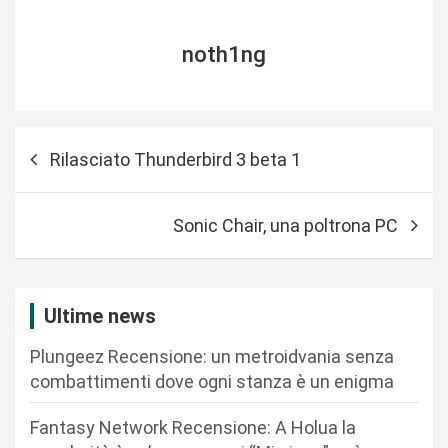
noth1ng
N
Rilasciato Thunderbird 3 beta 1
a
v
Sonic Chair, una poltrona PC
i
g
a
Ultime news
z
Plungeez Recensione: un metroidvania senza
i
combattimenti dove ogni stanza è un enigma
o
n
Fantasy Network Recensione: A Holua la