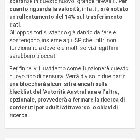
speranze in questo nuovo “grande firewall”.
Per
quanto riguarda la velocità,
infatti
, si è notato
un rallentamento del 14% sul trasferimento
dati
.
Gli oppositori si stanno già dando da fare e
sostengono, insieme agli ISP, che i filtri non
funzionano a dovere e molti servizi legittimi
sarebbero bloccati.
Per finire, vi illustriamo come funzionerà questo
nuovo tipo di censura. Verrà diviso in due parti:
una bloccherà alcuni siti elencati sulla
blacklist dell’Autorità Australiana e l’altra,
opzionale, provvederà a fermare la ricerca di
contenuti per adulti attraverso le chiavi di
ricerca
.