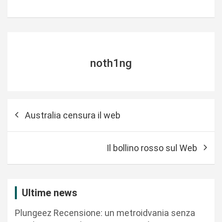
noth1ng
N
Australia censura il web
a
v
Il bollino rosso sul Web
i
g
a
Ultime news
z
Plungeez Recensione: un metroidvania senza
i