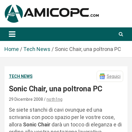
S
a
l
t
Novità Tecnologiche: Guide e News
Amicopc.com
a
a
l
Home
Tech News
Sonic Chair, una poltrona PC
c
o
n
TECH NEWS
Seguici
t
e
Sonic Chair, una poltrona PC
n
u
29 Dicembre 2008
noth1ng
t
Se siete stanchi di cavi ovunque ed una
o
scrivania con poco spazio per le vostre cose,
allora
Sonic Chair
darà un tocco di eleganza e di
ordine alla vostra postazione lavorativa.