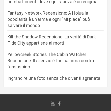
combattimenti dove ogni stanza è un enigma
o
n
Fantasy Network Recensione: A Holua la
popolarità è un’arma e ogni “Mi piace” può
e
salvare il mondo
a
r
Kill the Shadow Recensione: La verità di Dark
Tide City appartiene ai morti
t
i
Yellowcreek Stories The Cabin Watcher
c
Recensione: Il silenzio è l’unica arma contro
l’assassino
o
l
Ingrandire una foto senza che diventi sgranata
i