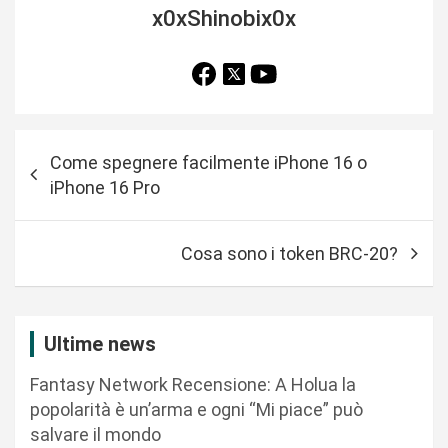
x0xShinobix0x
N
Come spegnere facilmente iPhone 16 o
a
iPhone 16 Pro
v
i
Cosa sono i token BRC-20?
g
a
z
Ultime news
i
Fantasy Network Recensione: A Holua la
o
popolarità è un’arma e ogni “Mi piace” può
n
salvare il mondo