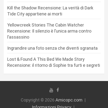
e
Kill the Shadow Recensione: La verità di Dark
a
Tide City appartiene ai morti
r
Yellowcreek Stories The Cabin Watcher
t
Recensione: Il silenzio è l’unica arma contro
i
l’assassino
c
Ingrandire una foto senza che diventi sgranata
o
l
Lost & Found A This Bed We Made Story
i
Recensione: il ritorno di Sophie tra furti e segreti
Copyright © 2026
Amicopc.com
Informazioni Privacy