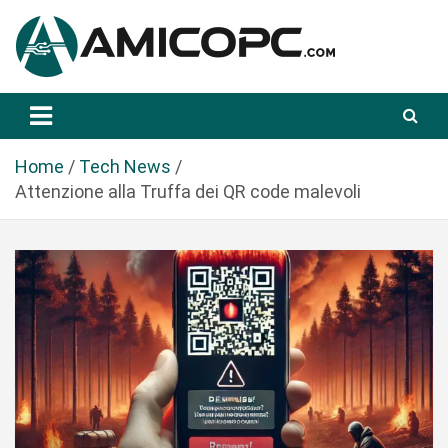
S
a
l
t
Novità Tecnologiche: Guide e News
Amicopc.com
a
a
l
Home
Tech News
c
Attenzione alla Truffa dei QR code malevoli
o
n
t
e
n
u
t
o