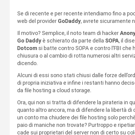
Se di recente e per recente intendiamo fino a poc
web del provider
GoDaddy
, avrete sicuramente no
Il motivo? Semplice, il noto team di hacker
Anon
Go Daddy
è schierato da parte della
SOPA
, il di
Dotcom
si batte contro SOPA e contro l’FBI che
chiusura o al cambio di rotta numerosi altri serv
dicendo.
Alcuni di essi sono stati chiusi dalle forze dell’o
di propria iniziativa e infine i restanti hanno deci
da file hosting a cloud storage.
Ora, qui non si tratta di difendere la pirateria in 
quanto altro ancora, ma di difendere la libertà di c
un conto ma chiudere dei file hosting solo perchè gl
paio di maniche non trovate? Purtroppo e ripetiamo
cade sui proprietari del server non di certo su c