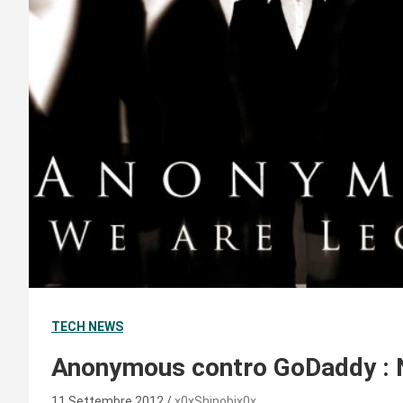
TECH NEWS
Anonymous contro GoDaddy : Nu
11 Settembre 2012
x0xShinobix0x