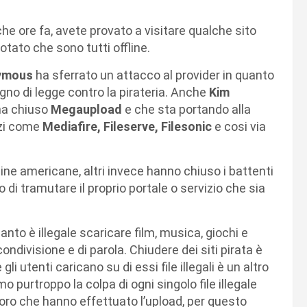
he ore fa, avete provato a visitare qualche sito
tato che sono tutti offline.
ymous
ha sferrato un attacco al provider in quanto
segno di legge contro la pirateria. Anche
Kim
 ha chiuso
Megaupload
e che sta portando alla
izi come
Mediafire, Fileserve, Filesonic
e cosi via
rdine americane, altri invece hanno chiuso i battenti
so di tramutare il proprio portale o servizio che sia
quanto è illegale scaricare film, musica, giochi e
ondivisione e di parola. Chiudere dei siti pirata è
i utenti caricano su di essi file illegali è un altro
 purtroppo la colpa di ogni singolo file illegale
oloro che hanno effettuato l’upload, per questo