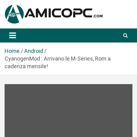
S
a
l
t
Novità Tecnologiche: Guide e News
Amicopc.com
a
a
l
Home
Android
c
CyanogenMod : Arrivano le M-Series, Rom a
o
cadenza mensile!
n
t
e
n
u
t
o