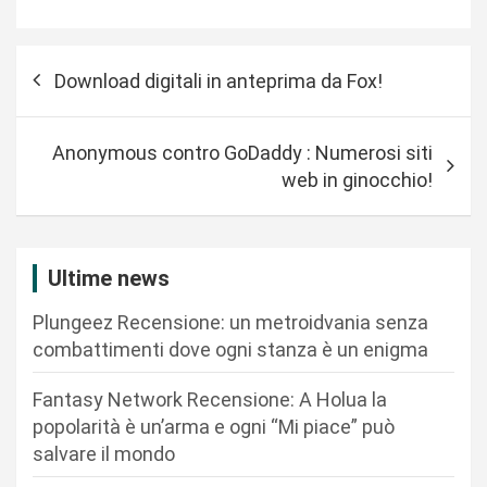
N
Download digitali in anteprima da Fox!
a
v
Anonymous contro GoDaddy : Numerosi siti
i
web in ginocchio!
g
a
z
Ultime news
i
Plungeez Recensione: un metroidvania senza
o
combattimenti dove ogni stanza è un enigma
n
Fantasy Network Recensione: A Holua la
e
popolarità è un’arma e ogni “Mi piace” può
a
salvare il mondo
r