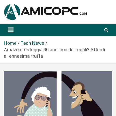
S
a
l
t
Novità Tecnologiche: Guide e News
Amicopc.com
a
a
l
Home
Tech News
c
Amazon festeggia 30 anni con dei regali? Attenti
o
all’ennesima truffa
n
t
e
n
u
t
o