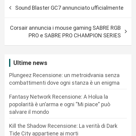
N
Sound Blaster GC7 annunciato ufficialmente
a
v
Corsair annuncia i mouse gaming SABRE RGB
i
PRO e SABRE PRO CHAMPION SERIES
g
a
z
Ultime news
i
Plungeez Recensione: un metroidvania senza
o
combattimenti dove ogni stanza è un enigma
n
Fantasy Network Recensione: A Holua la
e
popolarità è un’arma e ogni “Mi piace” può
a
salvare il mondo
r
Kill the Shadow Recensione: La verità di Dark
t
Tide City appartiene ai morti