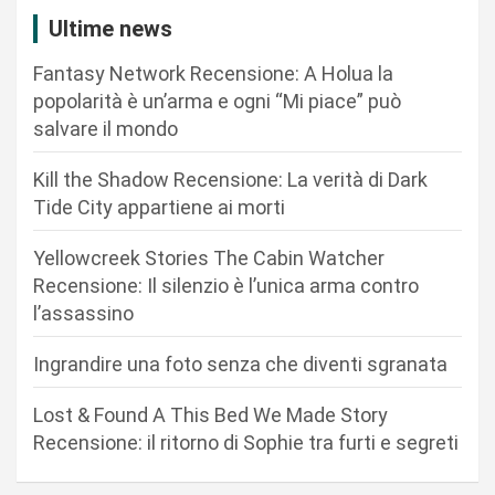
i
Ultime news
o
Fantasy Network Recensione: A Holua la
n
popolarità è un’arma e ogni “Mi piace” può
salvare il mondo
e
a
Kill the Shadow Recensione: La verità di Dark
r
Tide City appartiene ai morti
t
Yellowcreek Stories The Cabin Watcher
i
Recensione: Il silenzio è l’unica arma contro
c
l’assassino
o
Ingrandire una foto senza che diventi sgranata
l
i
Lost & Found A This Bed We Made Story
Recensione: il ritorno di Sophie tra furti e segreti