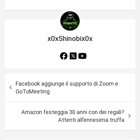
x0xShinobix0x
N
Facebook aggiunge il supporto di Zoom e
a
GoToMeeting
v
i
Amazon festeggia 30 anni con dei regali?
g
Attenti all’ennesima truffa
a
z