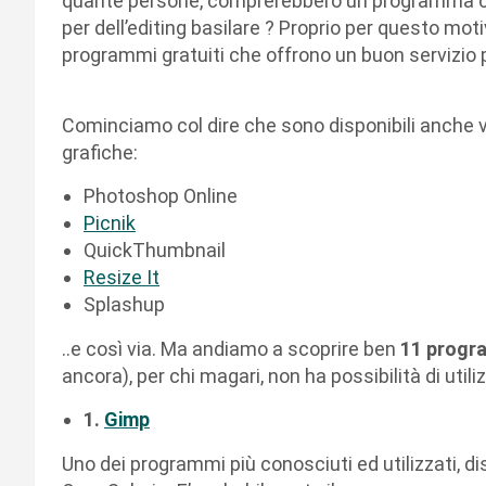
quante persone, comprerebbero un programma 
per dell’editing basilare ? Proprio per questo mo
programmi gratuiti che offrono un buon servizio 
Cominciamo col dire che sono disponibili anche v
grafiche:
Photoshop Online
Picnik
QuickThumbnail
Resize It
Splashup
..e così via. Ma andiamo a scoprire ben
11 progra
ancora), per chi magari, non ha possibilità di utili
1.
Gimp
Uno dei programmi più conosciuti ed utilizzati, di