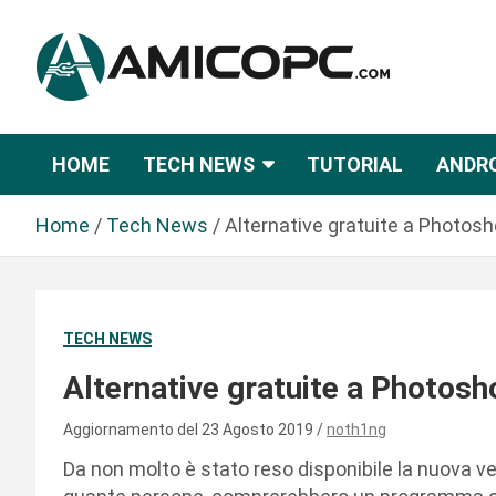
S
a
l
t
Novità Tecnologiche: Guide e News
Amicopc.com
a
a
HOME
TECH NEWS
TUTORIAL
ANDR
l
c
Home
Tech News
Alternative gratuite a Photos
o
n
t
e
TECH NEWS
n
u
Alternative gratuite a Photosh
t
o
Aggiornamento del 23 Agosto 2019
noth1ng
Da non molto è stato reso disponibile la nuova ve