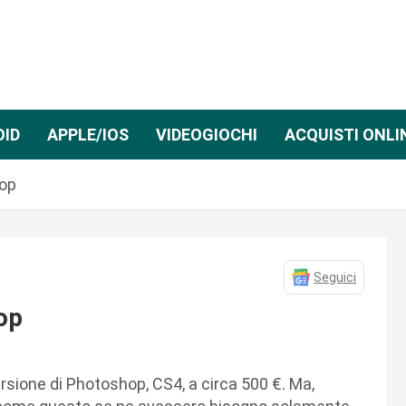
OID
APPLE/IOS
VIDEOGIOCHI
ACQUISTI ONLI
hop
Seguici
op
rsione di Photoshop, CS4, a circa 500 €. Ma,