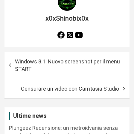
x0xShinobix0x
N
Windows 8.1: Nuovo screenshot per il menu
a
START
v
i
Censurare un video con Camtasia Studio
g
a
z
Ultime news
i
Plungeez Recensione: un metroidvania senza
o