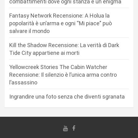
combattimenti dove ogni stanza è un enigma
n
Fantasy Network Recensione: A Holua la
e
popolarità è un’arma e ogni “Mi piace” può
a
salvare il mondo
r
Kill the Shadow Recensione: La verità di Dark
t
Tide City appartiene ai morti
i
c
Yellowcreek Stories The Cabin Watcher
Recensione: Il silenzio è l’unica arma contro
o
l’assassino
l
i
Ingrandire una foto senza che diventi sgranata