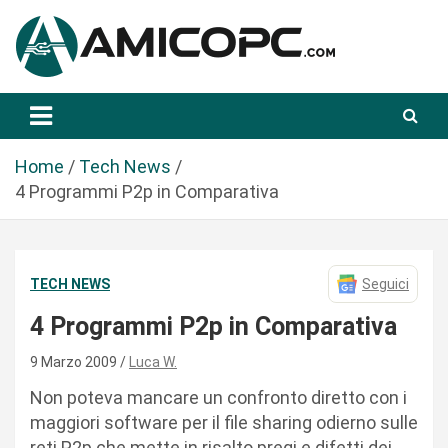
S
a
l
t
Novità Tecnologiche: Guide e News
Amicopc.com
a
a
l
Home
Tech News
c
4 Programmi P2p in Comparativa
o
n
t
TECH NEWS
Seguici
e
n
4 Programmi P2p in Comparativa
u
t
9 Marzo 2009
Luca W.
o
Non poteva mancare un confronto diretto con i
maggiori software per il file sharing odierno sulle
reti P2p che mette in risalto pregi e difetti dei