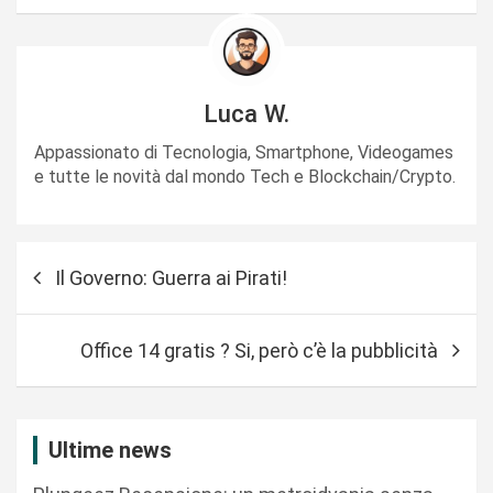
Luca W.
Appassionato di Tecnologia, Smartphone, Videogames
e tutte le novità dal mondo Tech e Blockchain/Crypto.
N
Il Governo: Guerra ai Pirati!
a
v
Office 14 gratis ? Si, però c’è la pubblicità
i
g
a
Ultime news
z