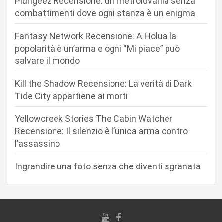
Plungeez Recensione: un metroidvania senza
i
combattimenti dove ogni stanza è un enigma
o
n
Fantasy Network Recensione: A Holua la
popolarità è un’arma e ogni “Mi piace” può
e
salvare il mondo
a
r
Kill the Shadow Recensione: La verità di Dark
Tide City appartiene ai morti
t
i
Yellowcreek Stories The Cabin Watcher
c
Recensione: Il silenzio è l’unica arma contro
l’assassino
o
l
Ingrandire una foto senza che diventi sgranata
i