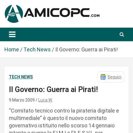
S
a
l
t
Novità Tecnologiche: Guide e News
Amicopc.com
a
a
l
Home
Tech News
Il Governo: Guerra ai Pirati!
c
o
n
TECH NEWS
Seguici
t
e
Il Governo: Guerra ai Pirati!
n
u
9 Marzo 2009
Luca W.
t
“Comitato tecnico contro la pirateria digitale e
o
multimediale” è questo il nuovo comitato
governativo istituito nello scorso 14 gennaio
intento a riunire la F.I.M.I e l’A.E.S.V.I. ,per