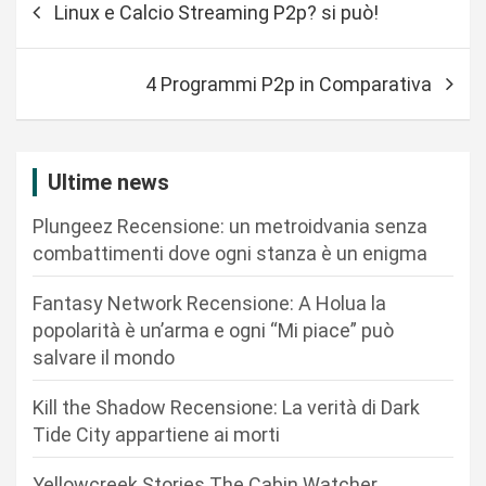
Linux e Calcio Streaming P2p? si può!
a
v
4 Programmi P2p in Comparativa
i
g
a
Ultime news
z
Plungeez Recensione: un metroidvania senza
i
combattimenti dove ogni stanza è un enigma
o
n
Fantasy Network Recensione: A Holua la
popolarità è un’arma e ogni “Mi piace” può
e
salvare il mondo
a
r
Kill the Shadow Recensione: La verità di Dark
Tide City appartiene ai morti
t
i
Yellowcreek Stories The Cabin Watcher