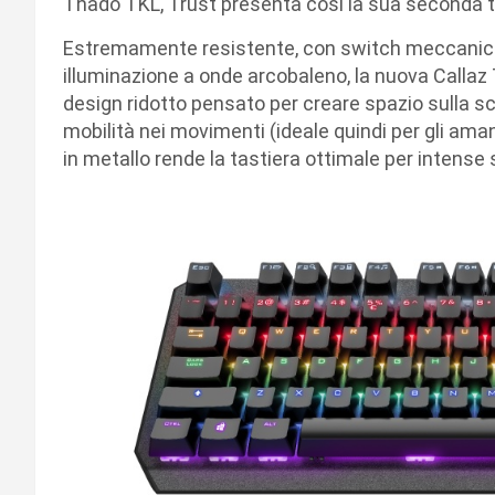
Thado TKL, Trust presenta così la sua seconda 
Estremamente resistente, con switch meccanici 
illuminazione a onde arcobaleno, la nuova Callaz TK
design ridotto pensato per creare spazio sulla scr
mobilità nei movimenti (ideale quindi per gli ama
in metallo rende la tastiera ottimale per intense 