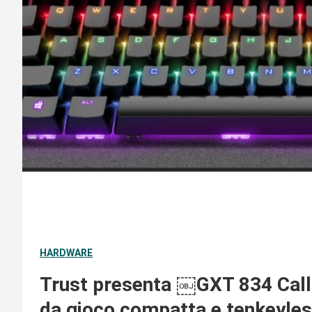
HARDWARE
Trust presenta ￼GXT 834 Calla
da gioco compatta e tenkeyle