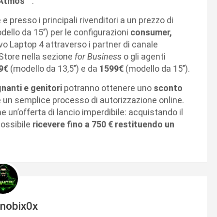
 Atmos
™.
 presso i principali rivenditori a un prezzo di
ello da 15’’) per le configurazioni
consumer,
vo Laptop 4 attraverso i partner di canale
Store nella sezione
for Business
o gli agenti
9€
(modello da 13,5’’) e da
1599€
(modello da 15’’).
nanti e genitori
potranno ottenere uno
sconto
 un semplice processo di autorizzazione online.
ne un’offerta di lancio imperdibile: acquistando il
possibile
ricevere fino a 750 € restituendo un
inobix0x