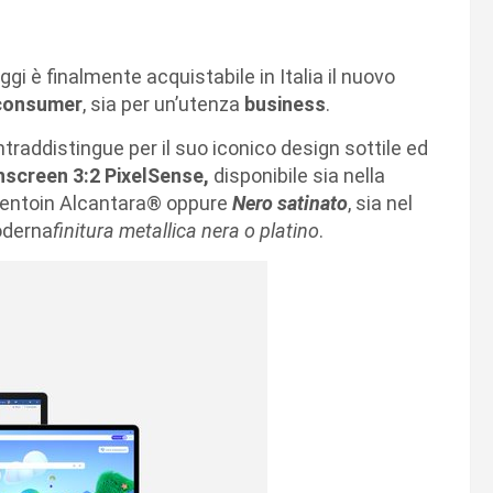
oggi è finalmente acquistabile in Italia il nuovo
consumer
, sia per un’utenza
business
.
ntraddistingue per il suo iconico design sottile ed
hscreen 3:2 PixelSense,
disponibile sia nella
mentoin Alcantara® oppure
Nero satinato
, sia nel
oderna
finitura metallica nera o platino
.