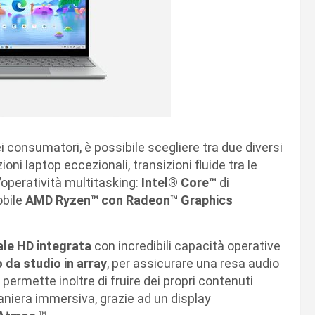
dei consumatori, è possibile scegliere tra due diversi
oni laptop eccezionali, transizioni fluide tra le
’operatività multitasking:
Intel® Core™
di
obile
AMD Ryzen™ con Radeon™ Graphics
le HD integrata
con incredibili capacità operative
 da studio in array
, per assicurare una resa audio
 permette inoltre di fruire dei propri contenuti
niera immersiva, grazie ad un display