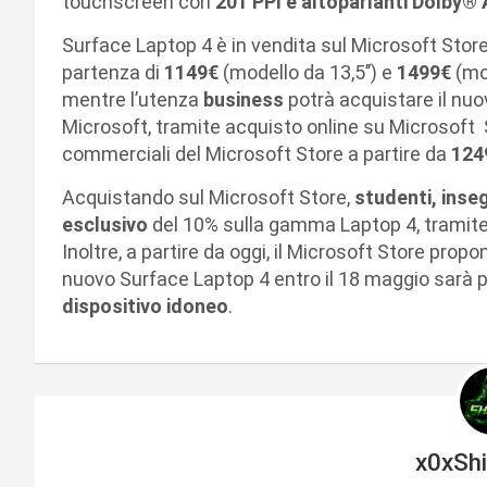
touchscreen con
201 PPI e altoparlanti Dolby®
Surface Laptop 4 è in vendita sul Microsoft Store e
partenza di
1149€
(modello da 13,5’’) e
1499€
(mod
mentre l’utenza
business
potrà acquistare il nuo
Microsoft, tramite acquisto online su Microsoft 
commerciali del Microsoft Store a partire da
124
Acquistando sul Microsoft Store,
studenti, inseg
esclusivo
del 10% sulla gamma Laptop 4, tramite
Inoltre, a partire da oggi, il Microsoft Store propo
nuovo Surface Laptop 4 entro il 18 maggio sarà 
dispositivo idoneo
.
x0xSh