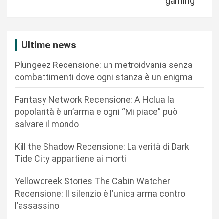
gaming
a
z
i
Ultime news
o
Plungeez Recensione: un metroidvania senza
n
combattimenti dove ogni stanza è un enigma
e
Fantasy Network Recensione: A Holua la
a
popolarità è un’arma e ogni “Mi piace” può
r
salvare il mondo
t
Kill the Shadow Recensione: La verità di Dark
i
Tide City appartiene ai morti
c
Yellowcreek Stories The Cabin Watcher
o
Recensione: Il silenzio è l’unica arma contro
l
l’assassino
i