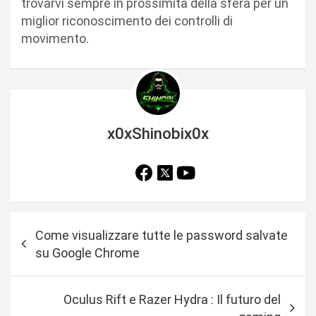
trovarvi sempre in prossimità della sfera per un
miglior riconoscimento dei controlli di
movimento.
x0xShinobix0x
N
Come visualizzare tutte le password salvate
a
su Google Chrome
v
i
Oculus Rift e Razer Hydra : Il futuro del
g