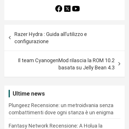
N
Razer Hydra : Guida all’utilizzo e
a
configurazione
v
i
Il team CyanogenMod rilascia la ROM 10.2
g
basata su Jelly Bean 4.3
a
z
i
Ultime news
o
Plungeez Recensione: un metroidvania senza
n
combattimenti dove ogni stanza è un enigma
e
Fantasy Network Recensione: A Holua la