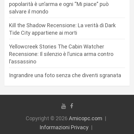
a
popolarità è un’arma e ogni “Mi piace” può
r
salvare il mondo
t
Kill the Shadow Recensione: La verità di Dark
i
Tide City appartiene ai morti
c
Yellowcreek Stories The Cabin Watcher
o
Recensione: Il silenzio è l’unica arma contro
l
l’assassino
i
Ingrandire una foto senza che diventi sgranata
Copyright © 2026
Amicopc.com
Informazioni Privacy