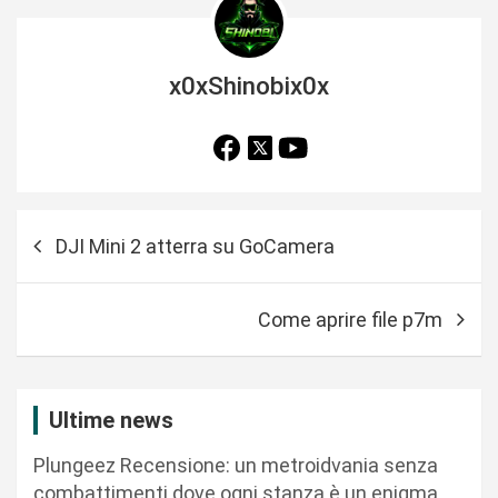
x0xShinobix0x
N
DJI Mini 2 atterra su GoCamera
a
v
Come aprire file p7m
i
g
a
Ultime news
z
Plungeez Recensione: un metroidvania senza
i
combattimenti dove ogni stanza è un enigma