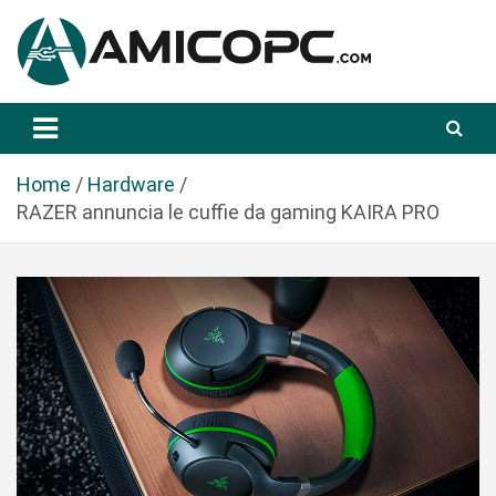
S
a
l
t
Novità Tecnologiche: Guide e News
Amicopc.com
a
a
l
Home
Hardware
c
RAZER annuncia le cuffie da gaming KAIRA PRO
o
n
t
e
n
u
t
o