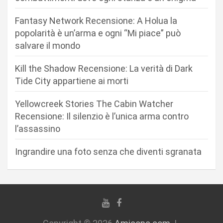
o
n
Fantasy Network Recensione: A Holua la
popolarità è un’arma e ogni “Mi piace” può
e
salvare il mondo
a
r
Kill the Shadow Recensione: La verità di Dark
Tide City appartiene ai morti
t
i
Yellowcreek Stories The Cabin Watcher
c
Recensione: Il silenzio è l’unica arma contro
l’assassino
o
l
Ingrandire una foto senza che diventi sgranata
i