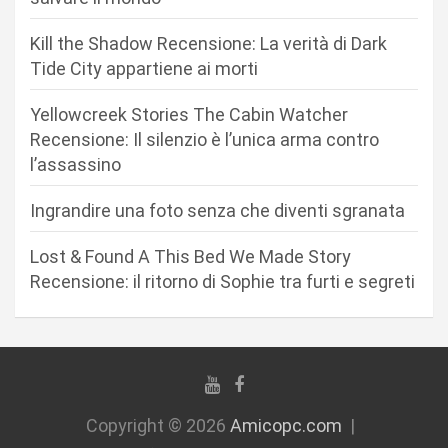
e
Kill the Shadow Recensione: La verità di Dark
a
Tide City appartiene ai morti
r
Yellowcreek Stories The Cabin Watcher
t
Recensione: Il silenzio è l’unica arma contro
i
l’assassino
c
Ingrandire una foto senza che diventi sgranata
o
l
Lost & Found A This Bed We Made Story
i
Recensione: il ritorno di Sophie tra furti e segreti
Copyright © 2026
Amicopc.com