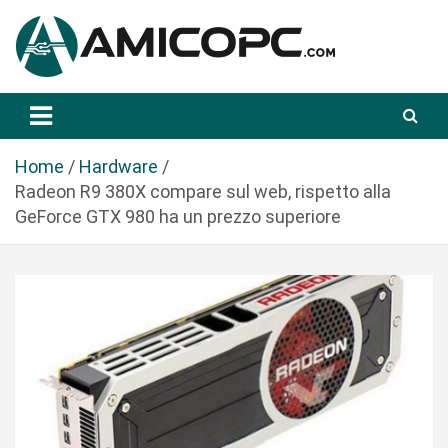
S
a
l
t
Novità Tecnologiche: Guide e News
Amicopc.com
a
a
l
Home
Hardware
c
Radeon R9 380X compare sul web, rispetto alla
o
GeForce GTX 980 ha un prezzo superiore
n
t
e
n
u
t
o