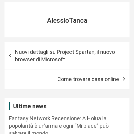
AlessioTanca
N
Nuovi dettagli su Project Spartan, il nuovo
a
browser di Microsoft
v
i
Come trovare casa online
g
a
z
Ultime news
i
Fantasy Network Recensione: A Holua la
o
popolarità è un’arma e ogni “Mi piace” può
n
salvare il mondo