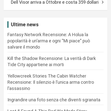
Dell Visor arriva a Ottobre e costa 359 dollari
g
a
z
Ultime news
i
Fantasy Network Recensione: A Holua la
o
popolarità è un’arma e ogni “Mi piace” può
n
salvare il mondo
e
Kill the Shadow Recensione: La verità di Dark
a
Tide City appartiene ai morti
r
Yellowcreek Stories The Cabin Watcher
t
Recensione: Il silenzio è l’unica arma contro
i
l’assassino
c
Ingrandire una foto senza che diventi sgranata
o
l