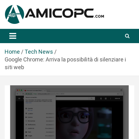
S
a
l
t
Novità Tecnologiche: Guide e News
Amicopc.com
a
a
l
Home
Tech News
c
Google Chrome: Arriva la possibilità di silenziare i
o
siti web
n
t
e
n
u
t
o