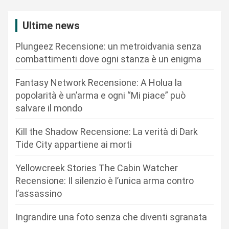
a
z
Ultime news
i
Plungeez Recensione: un metroidvania senza
o
combattimenti dove ogni stanza è un enigma
n
Fantasy Network Recensione: A Holua la
e
popolarità è un’arma e ogni “Mi piace” può
a
salvare il mondo
r
Kill the Shadow Recensione: La verità di Dark
t
Tide City appartiene ai morti
i
c
Yellowcreek Stories The Cabin Watcher
Recensione: Il silenzio è l’unica arma contro
o
l’assassino
l
i
Ingrandire una foto senza che diventi sgranata