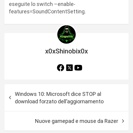
eseguite lo switch –enable-
features=SoundContentSetting.
x0xShinobix0x
N
Windows 10: Microsoft dice STOP al
a
download forzato dell’aggiornamento
v
i
Nuove gamepad e mouse da Razer
g