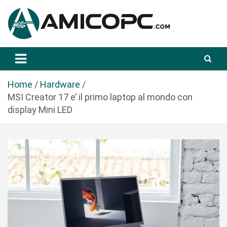
S
a
l
t
Novità Tecnologiche: Guide e News
Amicopc.com
a
a
l
Home
Hardware
c
MSI Creator 17 e’ il primo laptop al mondo con
o
display Mini LED
n
t
e
n
u
t
o