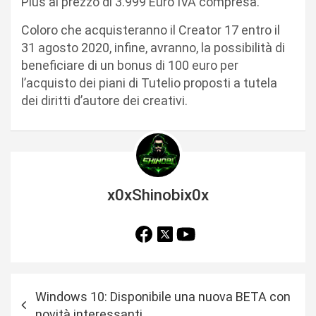
Plus al prezzo di 3.999 Euro IVA compresa.
Coloro che acquisteranno il Creator 17 entro il
31 agosto 2020, infine, avranno, la possibilità di
beneficiare di un bonus di 100 euro per
l’acquisto dei piani di Tutelio proposti a tutela
dei diritti d’autore dei creativi.
x0xShinobix0x
N
Windows 10: Disponibile una nuova BETA con
a
novità interessanti