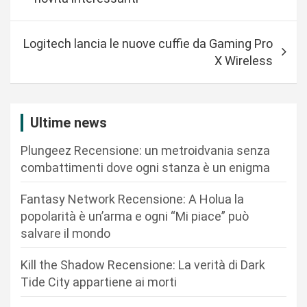
v
i
Logitech lancia le nuove cuffie da Gaming Pro
g
X Wireless
a
z
i
Ultime news
o
Plungeez Recensione: un metroidvania senza
n
combattimenti dove ogni stanza è un enigma
e
Fantasy Network Recensione: A Holua la
a
popolarità è un’arma e ogni “Mi piace” può
r
salvare il mondo
t
Kill the Shadow Recensione: La verità di Dark
i
Tide City appartiene ai morti
c